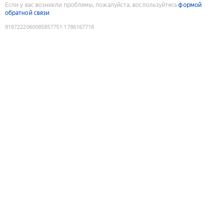
Если у вас возникли проблемы, пожалуйста, воспользуйтесь
формой
обратной связи
9187222060085857751
:
1786167718