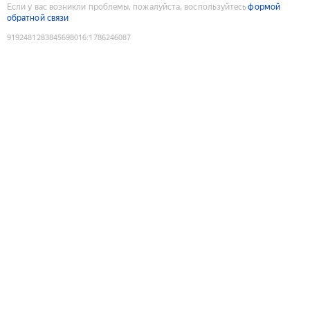
Если у вас возникли проблемы, пожалуйста, воспользуйтесь
формой
обратной связи
9192481283845698016
:
1786246087