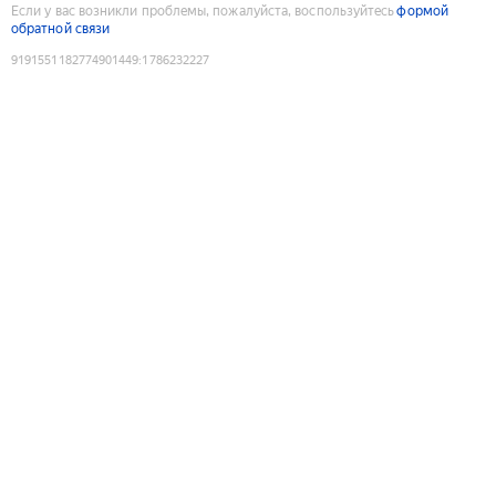
Если у вас возникли проблемы, пожалуйста, воспользуйтесь
формой
обратной связи
9191551182774901449
:
1786232227