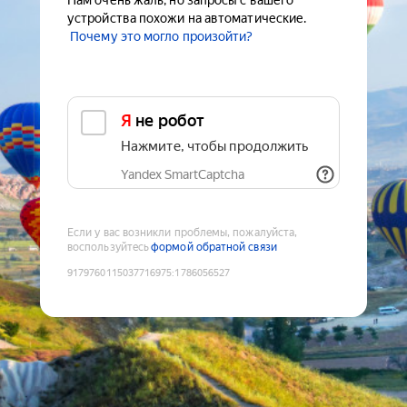
Нам очень жаль, но запросы с вашего
устройства похожи на автоматические.
Почему это могло произойти?
Я не робот
Нажмите, чтобы продолжить
Yandex SmartCaptcha
Если у вас возникли проблемы, пожалуйста,
воспользуйтесь
формой обратной связи
9179760115037716975
:
1786056527