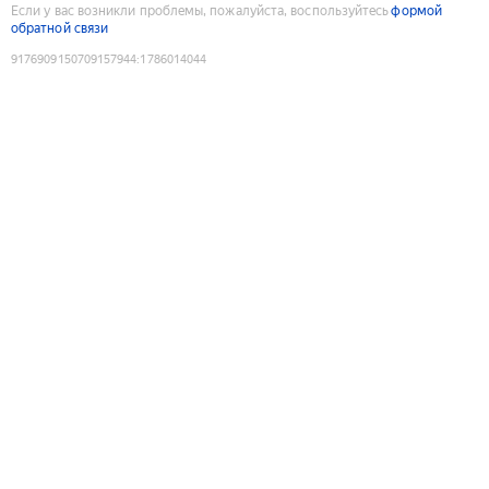
Если у вас возникли проблемы, пожалуйста, воспользуйтесь
формой
обратной связи
9176909150709157944
:
1786014044