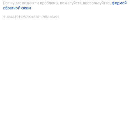
Если у вас возникли проблемы, пожалуйста, воспользуйтесь
формой
обратной связи
9188481915257901870
:
1786186491