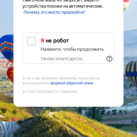
Нам очень жаль, но запросы с вашего
устройства похожи на автоматические.
Почему это могло произойти?
Я не робот
Нажмите, чтобы продолжить
Yandex SmartCaptcha
Если у вас возникли проблемы, пожалуйста,
воспользуйтесь
формой обратной связи
9177507702250443774
:
1786022963