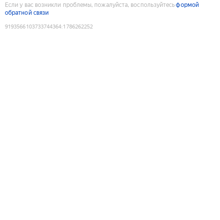
Если у вас возникли проблемы, пожалуйста, воспользуйтесь
формой
обратной связи
9193566103733744364
:
1786262252