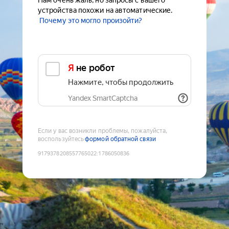
Нам очень жаль, но запросы с вашего
устройства похожи на автоматические.
Почему это могло произойти?
Я не робот
Нажмите, чтобы продолжить
Yandex SmartCaptcha
Если у вас возникли проблемы, пожалуйста,
воспользуйтесь
формой обратной связи
9179378208557765022
:
1786050836