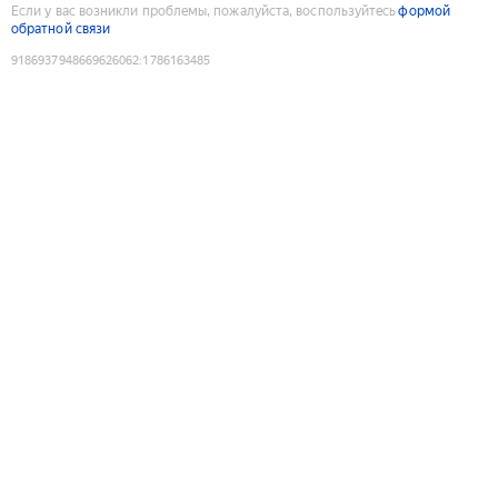
Если у вас возникли проблемы, пожалуйста, воспользуйтесь
формой
обратной связи
9186937948669626062
:
1786163485