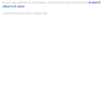
Если у вас возникли проблемы, пожалуйста, воспользуйтесь
формой
обратной связи
9193530955330127853
:
1786261728