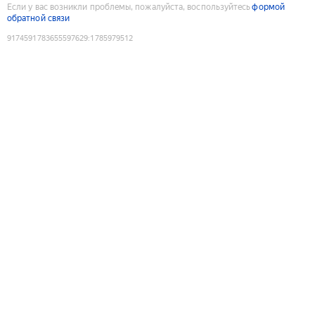
Если у вас возникли проблемы, пожалуйста, воспользуйтесь
формой
обратной связи
9174591783655597629
:
1785979512