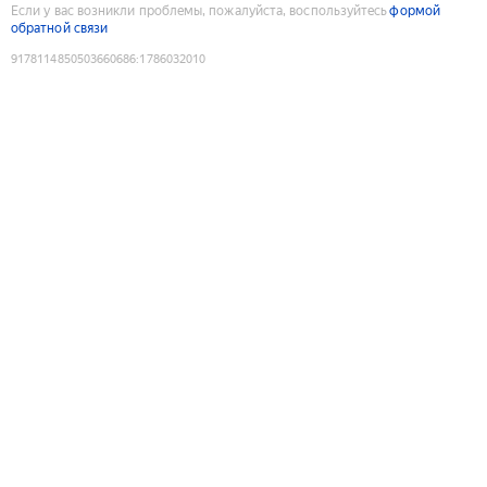
Если у вас возникли проблемы, пожалуйста, воспользуйтесь
формой
обратной связи
9178114850503660686
:
1786032010