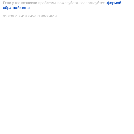
Если у вас возникли проблемы, пожалуйста, воспользуйтесь
формой
обратной связи
9180303188419304528
:
1786064619