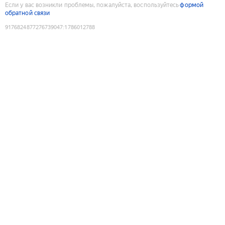
Если у вас возникли проблемы, пожалуйста, воспользуйтесь
формой
обратной связи
9176824877276739047
:
1786012788