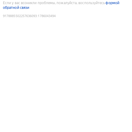
Если у вас возникли проблемы, пожалуйста, воспользуйтесь
формой
обратной связи
9178885502257636093
:
1786043494