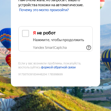
Нам очень жаль, но запросы с вашего
устройства похожи на автоматические.
Почему это могло произойти?
Я не робот
Нажмите, чтобы продолжить
Yandex SmartCaptcha
Если у вас возникли проблемы, пожалуйста,
воспользуйтесь
формой обратной связи
9175879391834448204
:
1785998699