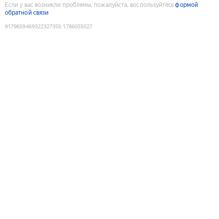
Если у вас возникли проблемы, пожалуйста, воспользуйтесь
формой
обратной связи
9179659469322327355
:
1786055027