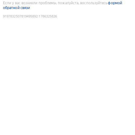
Если у вас возникли проблемы, пожалуйста, воспользуйтесь
формой
обратной связи
9197832507819495892
:
1786325826