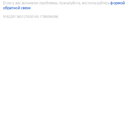
Если у вас возникли проблемы, пожалуйста, воспользуйтесь
формой
обратной связи
9182281365127630143
:
1786094096