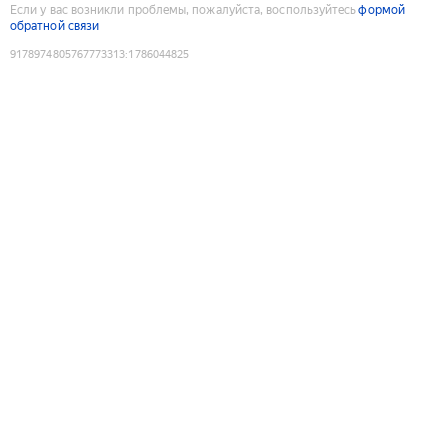
Если у вас возникли проблемы, пожалуйста, воспользуйтесь
формой
обратной связи
9178974805767773313
:
1786044825