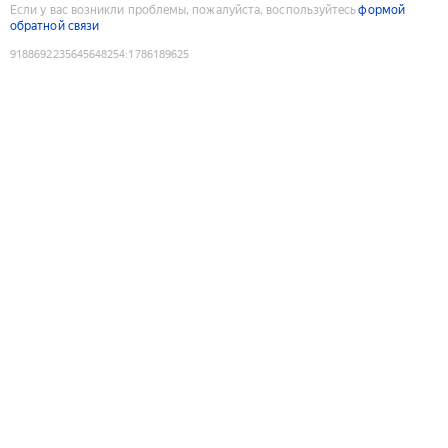
Если у вас возникли проблемы, пожалуйста, воспользуйтесь
формой
обратной связи
9188692235645648254
:
1786189625