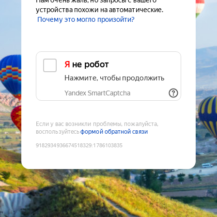
Нам очень жаль, но запросы с вашего
устройства похожи на автоматические.
Почему это могло произойти?
Я не робот
Нажмите, чтобы продолжить
Yandex SmartCaptcha
Если у вас возникли проблемы, пожалуйста,
воспользуйтесь
формой обратной связи
9182934936674518329
:
1786103835