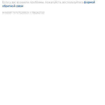
Если у вас возникли проблемы, пожалуйста, воспользуйтесь
формой
обратной связи
9193597737575255531
:
1786262723