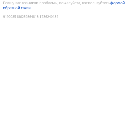
Если у вас возникли проблемы, пожалуйста, воспользуйтесь
формой
обратной связи
9192085186259364818
:
1786240184