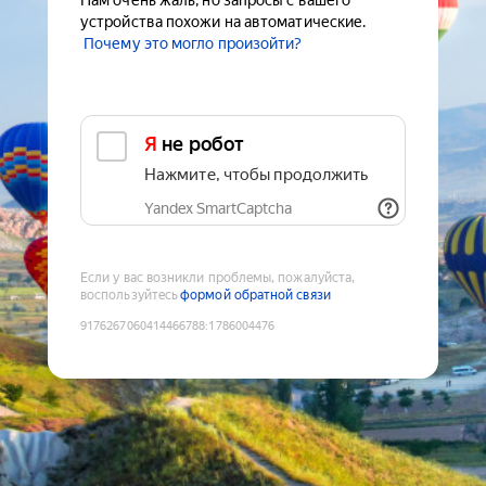
Нам очень жаль, но запросы с вашего
устройства похожи на автоматические.
Почему это могло произойти?
Я не робот
Нажмите, чтобы продолжить
Yandex SmartCaptcha
Если у вас возникли проблемы, пожалуйста,
воспользуйтесь
формой обратной связи
9176267060414466788
:
1786004476