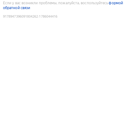
Если у вас возникли проблемы, пожалуйста, воспользуйтесь
формой
обратной связи
9178947396091804262
:
1786044416