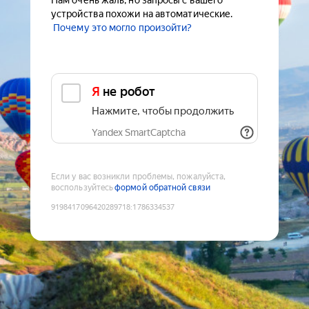
Нам очень жаль, но запросы с вашего
устройства похожи на автоматические.
Почему это могло произойти?
Я не робот
Нажмите, чтобы продолжить
Yandex SmartCaptcha
Если у вас возникли проблемы, пожалуйста,
воспользуйтесь
формой обратной связи
9198417096420289718
:
1786334537