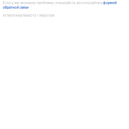
Если у вас возникли проблемы, пожалуйста, воспользуйтесь
формой
обратной связи
9178470445679068715
:
1786037309