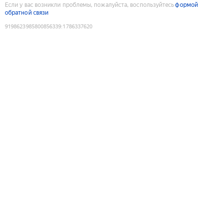
Если у вас возникли проблемы, пожалуйста, воспользуйтесь
формой
обратной связи
9198623985800856339
:
1786337620