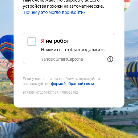
Нам очень жаль, но запросы с вашего
устройства похожи на автоматические.
Почему это могло произойти?
Я не робот
Нажмите, чтобы продолжить
Yandex SmartCaptcha
Если у вас возникли проблемы, пожалуйста,
воспользуйтесь
формой обратной связи
9179554472540437167
:
1786053462