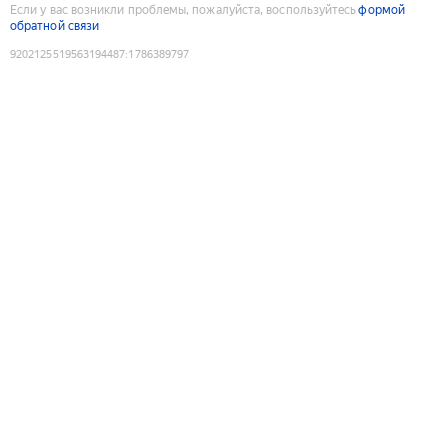
Если у вас возникли проблемы, пожалуйста, воспользуйтесь
формой
обратной связи
9202125519563194487
:
1786389797