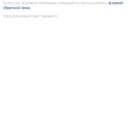
Если у вас возникли проблемы, пожалуйста, воспользуйтесь
формой
обратной связи
9181635504184807089
:
1786084472