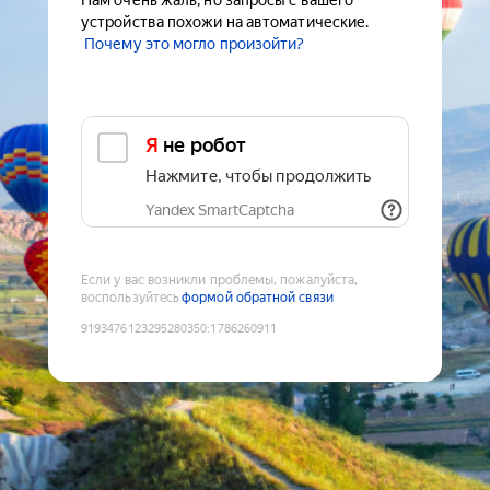
Нам очень жаль, но запросы с вашего
устройства похожи на автоматические.
Почему это могло произойти?
Я не робот
Нажмите, чтобы продолжить
Yandex SmartCaptcha
Если у вас возникли проблемы, пожалуйста,
воспользуйтесь
формой обратной связи
9193476123295280350
:
1786260911