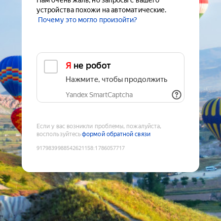
Нам очень жаль, но запросы с вашего
устройства похожи на автоматические.
Почему это могло произойти?
Я не робот
Нажмите, чтобы продолжить
Yandex SmartCaptcha
Если у вас возникли проблемы, пожалуйста,
воспользуйтесь
формой обратной связи
9179839988542621158
:
1786057717