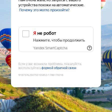
Нам очень жаль, но запросы с вашего
устройства похожи на автоматические.
Почему это могло произойти?
Я не робот
Нажмите, чтобы продолжить
Yandex SmartCaptcha
Если у вас возникли проблемы, пожалуйста,
воспользуйтесь
формой обратной связи
9187376250755155853
:
1786170016