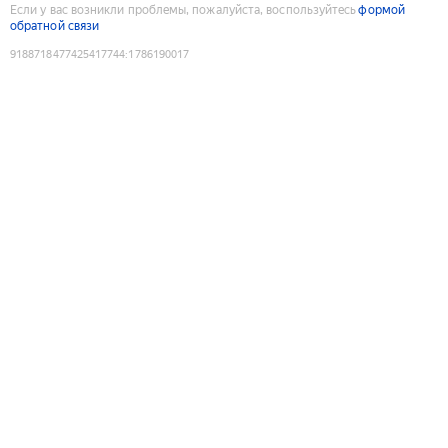
Если у вас возникли проблемы, пожалуйста, воспользуйтесь
формой
обратной связи
9188718477425417744
:
1786190017