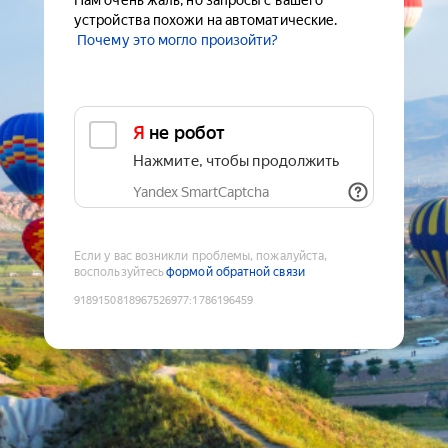
Нам очень жаль, но запросы с вашего
устройства похожи на автоматические.
Почему это могло произойти?
Я не робот
Нажмите, чтобы продолжить
Yandex SmartCaptcha
Если у вас возникли проблемы, пожалуйста,
воспользуйтесь
формой обратной связи
9189150818967526977
:
1786196459