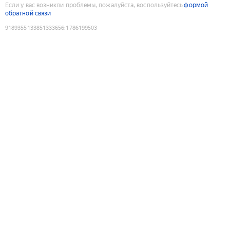
Если у вас возникли проблемы, пожалуйста, воспользуйтесь
формой
обратной связи
9189355133851333656
:
1786199503