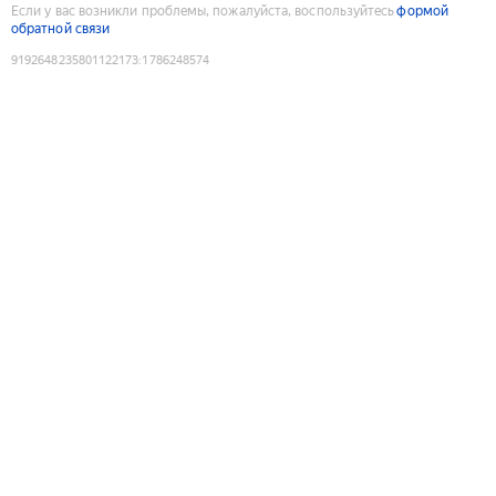
Если у вас возникли проблемы, пожалуйста, воспользуйтесь
формой
обратной связи
9192648235801122173
:
1786248574