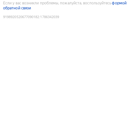
Если у вас возникли проблемы, пожалуйста, воспользуйтесь
формой
обратной связи
9198920520677090182
:
1786342039