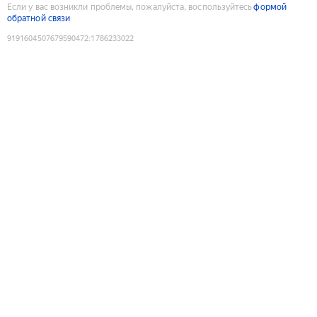
Если у вас возникли проблемы, пожалуйста, воспользуйтесь
формой
обратной связи
9191604507679590472
:
1786233022