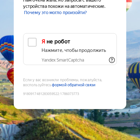
Нам очень жаль, но запросы с вашего
устройства похожи на автоматические.
Почему это могло произойти?
Я не робот
Нажмите, чтобы продолжить
Yandex SmartCaptcha
Если у вас возникли проблемы, пожалуйста,
воспользуйтесь
формой обратной связи
9180917481283059522
:
1786073773