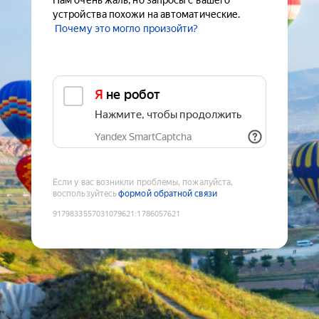
Нам очень жаль, но запросы с вашего
устройства похожи на автоматические.
Почему это могло произойти?
Я не робот
Нажмите, чтобы продолжить
Yandex SmartCaptcha
Если у вас возникли проблемы, пожалуйста,
воспользуйтесь
формой обратной связи
9179833557031079621
:
1786057621