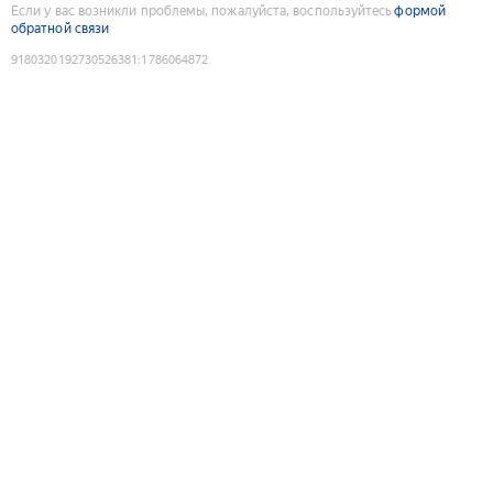
Если у вас возникли проблемы, пожалуйста, воспользуйтесь
формой
обратной связи
9180320192730526381
:
1786064872