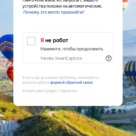
Нам очень жаль, но запросы с вашего
устройства похожи на автоматические.
Почему это могло произойти?
Я не робот
Нажмите, чтобы продолжить
Yandex SmartCaptcha
Если у вас возникли проблемы, пожалуйста,
воспользуйтесь
формой обратной связи
9176376288612255867
:
1786006104