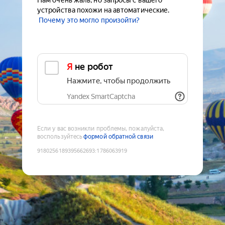
Нам очень жаль, но запросы с вашего
устройства похожи на автоматические.
Почему это могло произойти?
Я не робот
Нажмите, чтобы продолжить
Yandex SmartCaptcha
Если у вас возникли проблемы, пожалуйста,
воспользуйтесь
формой обратной связи
9180256189395662693
:
1786063919