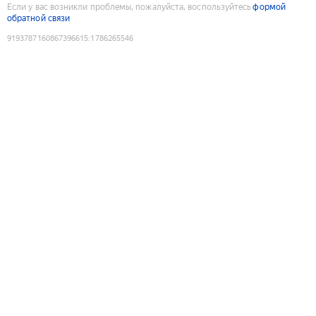
Если у вас возникли проблемы, пожалуйста, воспользуйтесь
формой
обратной связи
9193787160867396615
:
1786265546