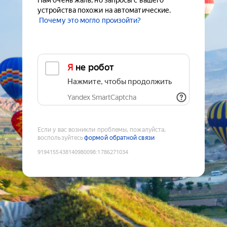
Нам очень жаль, но запросы с вашего
устройства похожи на автоматические.
Почему это могло произойти?
Я не робот
Нажмите, чтобы продолжить
Yandex SmartCaptcha
Если у вас возникли проблемы, пожалуйста,
воспользуйтесь
формой обратной связи
9194155438140980098
:
1786271034