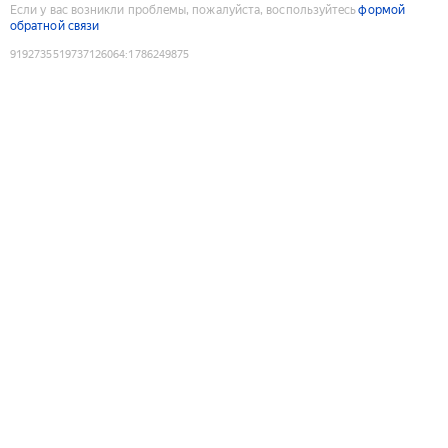
Если у вас возникли проблемы, пожалуйста, воспользуйтесь
формой
обратной связи
9192735519737126064
:
1786249875